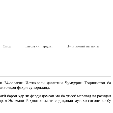
Омор
Тавозуни пардохт
Пули коғазӣ ва танга
и 34-солагии Истиқлоли давлатии Ҷумҳурии Тоҷикистон ба
 унвонҳои фахрӣ супориданд.
агӣ барои ҳар як фарди ҷомеаи мо ба ҳисоб меравад ва расидан
тарам Эмомалӣ Раҳмон хизмати содиқонаи мутахассисони касбу