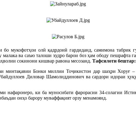
и бо мукофотҳои олӣ қадрдонӣ гардиданд, самимона табрик гу
у малака ва саъю талоши худро барои боз ҳам ободу пешрафта 
ӯаҳволии сокинони кишвар равона месозанд.
Тафсилоти бештар:
и минтақавии Бонки миллии Тоҷикистон дар шаҳри Хоруғ – Қ
Убайдуллоев Диловар Шамолиддинович ва сардори идораи ҳуқу
оми нафаронеро, ки ба муносибати фарорасии 34-солагии Исти
инбаъдаи онҳо барору муваффақият орзу менамоянд.