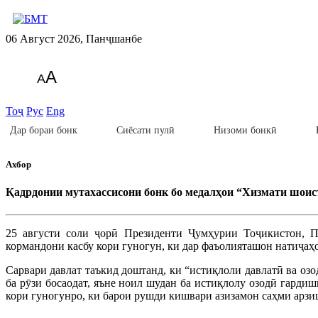
06 Август 2026, Панҷшанбе
A
A
Тоҷ
Рус
Eng
Дар бораи бонк
Сиёсати пулӣ
Низоми бонкӣ
Ахбор
Қадрдонии мутахассисони бонк бо медалҳои “Хизмати шоис
25 августи соли ҷорӣ Президенти Ҷумҳурии Тоҷикистон, 
кормандони касбу кори гуногун, ки дар фаъолияташон натиҷаҳ
Сарвари давлат таъкид доштанд, ки “истиқлоли давлатӣ ва озо
ба рӯзи босаодат, яъне ноил шудан ба истиқлолу озодӣ гард
кори гуногунро, ки барои рушди кишвари азизамон саҳми арзи