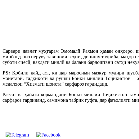
Сарвари давлат муҳтарам Эмомалӣ Раҳмон ҳамаи онҳоеро, к
минбаъд низ неруву тавоноии зеҳнӣ, донишу таҷриба, маҳорат
суботи сиёсӣ, ваҳдати миллӣ ва баланд бардоштани сатҳи нек
PS:
Қобили қайд аст, ки дар маросими мазкур мудири шуъба
монетарӣ, тадқиқотӣ ва рушди Бонки миллии Тоҷикистон – 
медалҳои “Хизмати шоиста” сарфароз гардиданд.
Раёсат ва ҳайати кормандони Бонки миллии Тоҷикистон там
сарфароз гардиданд, самимона табрик гуфта, дар фаъолияти м