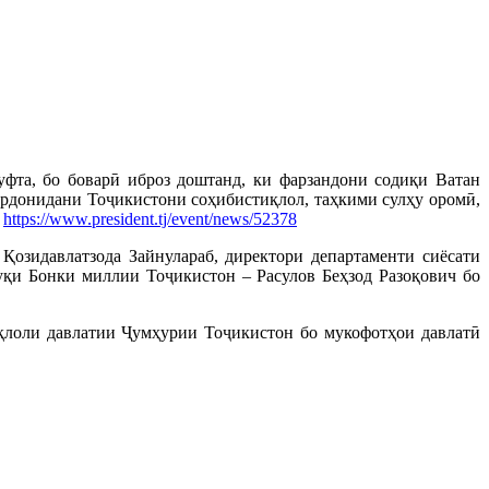
фта, бо боварӣ иброз доштанд, ки фарзандони содиқи Ватан
гардонидани Тоҷикистони соҳибистиқлол, таҳкими сулҳу оромӣ,
https://www.president.tj/event/news/52378
озидавлатзода Зайнулараб, директори департаменти сиёсати
қи Бонки миллии Тоҷикистон – Расулов Беҳзод Разоқович бо
қлоли давлатии Ҷумҳурии Тоҷикистон бо мукофотҳои давлатӣ