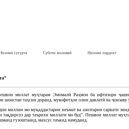
Низоми суғурта
Суботи молиявӣ
Низоми пардохт
та”
Пешвои миллат муҳтарам Эмомалӣ Раҳмон ба ифтихори ҷашн
ои шоистаи таҳсин доранд, мукофотҳои олии давлатӣ ва ҷоизаву
дии миллии мо муқаддастарин неъмат ва азизтарин сарвати зинд
иши тақдирсоз дар таърихи миллати мо буд”. Пешвои миллат муҳ
шманд гузоштаанд, махсус таъкид намуданд.