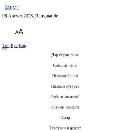
06 Август 2026, Панҷшанбе
A
A
Тоҷ
Рус
Eng
Дар бораи бонк
Сиёсати пулӣ
Низоми бонкӣ
Низоми суғурта
Суботи молиявӣ
Низоми пардохт
Омор
Тавозуни пардохт