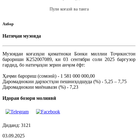
Пули коғазӣ ва танга
Ахбор
Натиҷаи музояда
Музоядаи коғазҳои қиматноки Бонки миллии Тоҷикистон
барориши К252007089, ки 03 сентябри соли 2025 баргузор
гардид, бо натиҷаҳои зерин анҷом ёфт:
Ҳаҷми барориш (сомонӣ) - 1 581 000 000,00
Даромаднокии дархостҳои пешниҳодшуда (%) - 5,25 – 7,75
Даромаднокии миёнавазн (%) - 7,23
Идораи бозори молиявӣ
Диданд: 3121
03.09.2025