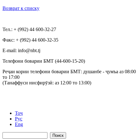
Возврат к списку
Тел.: + (992) 44 600-32-27
Факс: + (992) 44 600-32-35
Е-mail: info@nbt.tj
Телефони боварии БМТ (44-600-15-20)
Реҷаи кории телефони боварии БМТ: душанбе - ҷумъа аз 08:00
то 17:00
(Танаффуси нисфирӯзӣ: аз 12:00 то 13:00)
Тоҷ
Рус
Eng
Поиск