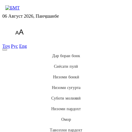
06 Август 2026, Панҷшанбе
A
A
Тоҷ
Рус
Eng
Дар бораи бонк
Сиёсати пулӣ
Низоми бонкӣ
Низоми суғурта
Суботи молиявӣ
Низоми пардохт
Омор
Тавозуни пардохт