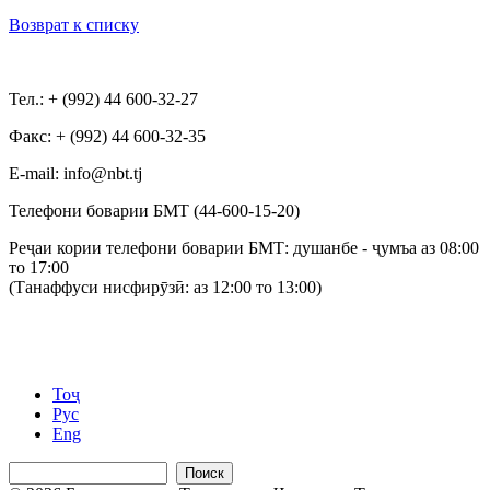
Возврат к списку
Тел.: + (992) 44 600-32-27
Факс: + (992) 44 600-32-35
Е-mail: info@nbt.tj
Телефони боварии БМТ (44-600-15-20)
Реҷаи кории телефони боварии БМТ: душанбе - ҷумъа аз 08:00
то 17:00
(Танаффуси нисфирӯзӣ: аз 12:00 то 13:00)
Тоҷ
Рус
Eng
Поиск