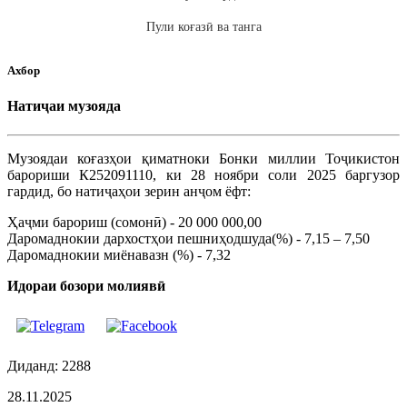
Пули коғазӣ ва танга
Ахбор
Натиҷаи музояда
Музоядаи коғазҳои қиматноки Бонки миллии Тоҷикистон
барориши К252091110, ки 28 ноябри соли 2025 баргузор
гардид, бо натиҷаҳои зерин анҷом ёфт:
Ҳаҷми барориш (сомонӣ) - 20 000 000,00
Даромаднокии дархостҳои пешниҳодшуда(%) - 7,15 – 7,50
Даромаднокии миёнавазн (%) - 7,32
Идораи бозори молиявӣ
Диданд: 2288
28.11.2025