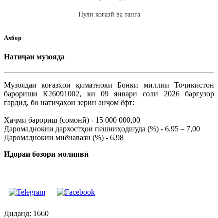
Пули коғазӣ ва танга
Ахбор
Натиҷаи музояда
Музоядаи коғазҳои қиматноки Бонки миллии Тоҷикистон
барориши К26091002, ки 09 январи соли 2026 баргузор
гардид, бо натиҷаҳои зерин анҷом ёфт:
Ҳаҷми барориш (сомонӣ) - 15 000 000,00
Даромаднокии дархостҳои пешниҳодшуда (%) - 6,95 – 7,00
Даромаднокии миёнавазн (%) - 6,98
Идораи бозори молиявӣ
Диданд: 1660