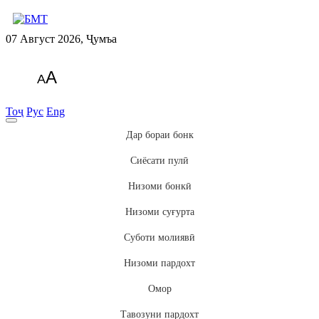
07 Август 2026, Ҷумъа
A
A
Тоҷ
Рус
Eng
Дар бораи бонк
Сиёсати пулӣ
Низоми бонкӣ
Низоми суғурта
Суботи молиявӣ
Низоми пардохт
Омор
Тавозуни пардохт