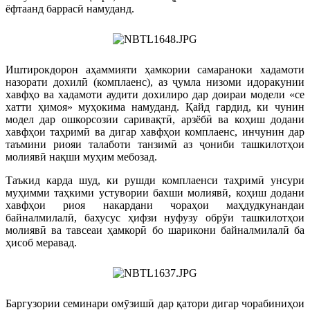
ёфтаанд баррасӣ намуданд.
Иштирокдорон аҳаммияти ҳамкории самараноки хадамоти
назорати дохилӣ (комплаенс), аз ҷумла низоми идоракунии
хавфҳо ва хадамоти аудити дохилиро дар доираи модели «се
хатти ҳимоя» муҳокима намуданд. Қайд гардид, ки чунин
модел дар ошкорсозии саривақтӣ, арзёбӣ ва коҳиш додани
хавфҳои таҳримӣ ва дигар хавфҳои комплаенс, инчунин дар
таъмини риояи талаботи танзимӣ аз ҷониби ташкилотҳои
молиявӣ нақши муҳим мебозад.
Таъкид карда шуд, ки рушди комплаенси таҳримӣ унсури
муҳимми таҳкими устувории бахши молиявӣ, коҳиш додани
хавфҳои риоя накардани чораҳои маҳдудкунандаи
байналмилалӣ, бахусус ҳифзи нуфузу обрӯи ташкилотҳои
молиявӣ ва тавсеаи ҳамкорӣ бо шарикони байналмилалӣ ба
ҳисоб меравад.
Баргузории семинари омӯзишӣ дар қатори дигар чорабиниҳои