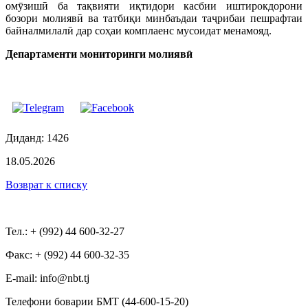
омӯзишӣ ба тақвияти иқтидори касбии иштирокдорони
бозори молиявӣ ва татбиқи минбаъдаи таҷрибаи пешрафтаи
байналмилалӣ дар соҳаи комплаенс мусоидат менамояд.
Департаменти мониторинги молиявӣ
Диданд: 1426
18.05.2026
Возврат к списку
Тел.: + (992) 44 600-32-27
Факс: + (992) 44 600-32-35
Е-mail: info@nbt.tj
Телефони боварии БМТ (44-600-15-20)