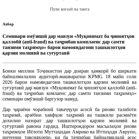
Пули коғазӣ ва танга
Ахбор
Семинари омӯзишӣ дар мавзуи «Муқовимат ба ҷиноятҳои
қаллобӣ (anti-fraud) ва таҷрибаи комплаенс дар самти
танзими таҳримҳо» барои намояндагони ташкилотҳои
қарзии молиявӣ ва суғуртавӣ
Бонки миллии Тоҷикистон дар доираи ҳамкорӣ бо ширкати
байналмилалии аудиторӣ-машваратии KPMG 18 майи соли
2026 барои намояндагони ташкилотҳои қарзии молиявӣ ва
суғуртавӣ дар мавзуи «Муқовимат ба ҷиноятҳои қаллобӣ (anti-
fraud) ва таҷрибаи комлаенс дар самти танзими таҳримҳо»
семинари омӯзишӣ баргузор намуд.
Дар ҷараёни чорабинӣ таваҷҷуҳи асосӣ ба риояи талаботи
таҳримӣ, арзёбии хавфҳои таҳримӣ ва ташкили расмиёти
дохилии назорат дар ташкилотҳои қарзии молиявӣ ва
суғуртавӣ равона гардид. Иштирокдорон масъалаҳои риояи
таҳримҳои Иёлоти Муттаҳидаи Амрико ва Иттиҳоди Аврупо,
инчунин тавсияҳоеро, ки ба таҷрибаи байналмилалӣ асос