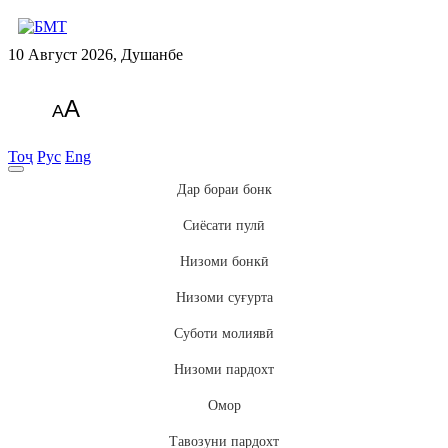
10 Август 2026, Душанбе
A
A
Тоҷ
Рус
Eng
Дар бораи бонк
Сиёсати пулӣ
Низоми бонкӣ
Низоми суғурта
Суботи молиявӣ
Низоми пардохт
Омор
Тавозуни пардохт