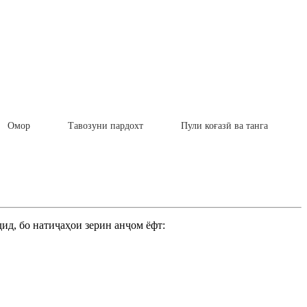
Омор
Тавозуни пардохт
Пули коғазӣ ва танга
ид, бо натиҷаҳои зерин анҷом ёфт: