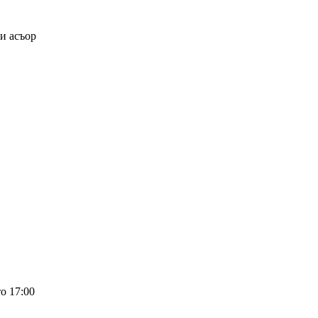
и асъор
о 17:00