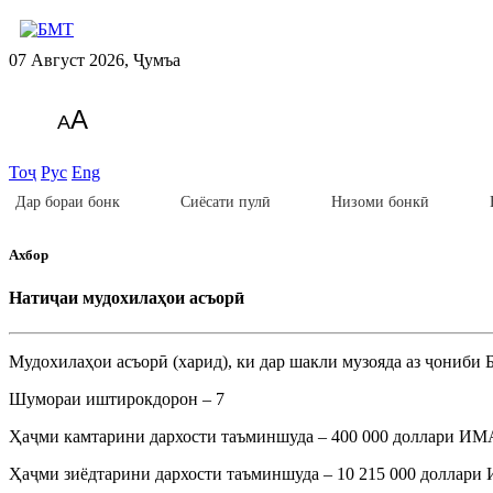
07 Август 2026, Ҷумъа
A
A
Тоҷ
Рус
Eng
Дар бораи бонк
Сиёсати пулӣ
Низоми бонкӣ
Ахбор
Натиҷаи мудохилаҳои асъорӣ
Мудохилаҳои асъорӣ (харид), ки дар шакли музояда аз ҷониби 
Шумораи иштирокдорон – 7
Ҳаҷми камтарини дархости таъминшуда – 400 000 доллари ИМ
Ҳаҷми зиёдтарини дархости таъминшуда – 10 215 000 доллар