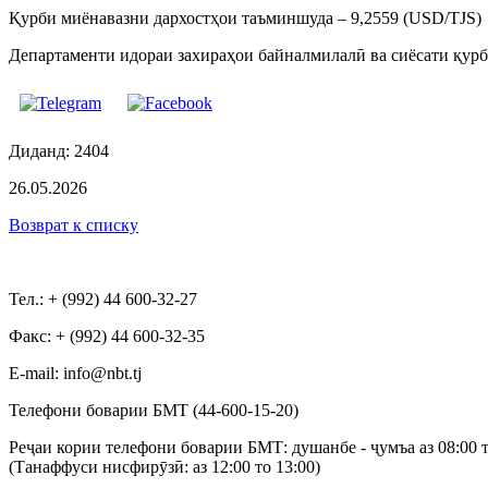
Қурби миёнавазни дархостҳои таъминшуда – 9,2559 (USD/TJS)
Департаменти идораи захираҳои байналмилалӣ ва сиёсати қурб
Диданд: 2404
26.05.2026
Возврат к списку
Тел.: + (992) 44 600-32-27
Факс: + (992) 44 600-32-35
Е-mail: info@nbt.tj
Телефони боварии БМТ (44-600-15-20)
Реҷаи кории телефони боварии БМТ: душанбе - ҷумъа аз 08:00 т
(Танаффуси нисфирӯзӣ: аз 12:00 то 13:00)