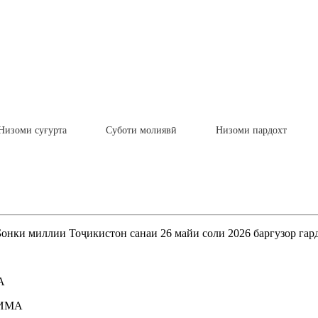
Низоми суғурта
Суботи молиявӣ
Низоми пардохт
Бонки миллии Тоҷикистон санаи 26 майи соли 2026 баргузор гард
А
и ИМА