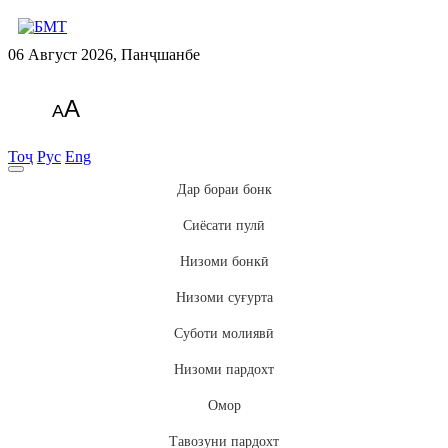
06 Август 2026, Панҷшанбе
A
A
Тоҷ
Рус
Eng
Дар бораи бонк
Сиёсати пулӣ
Низоми бонкӣ
Низоми суғурта
Суботи молиявӣ
Низоми пардохт
Омор
Тавозуни пардохт