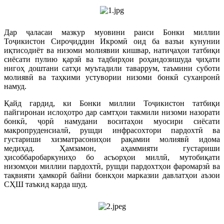
Дар ҷаласаи мазкур муовини раиси Бонки миллии
Тоҷикистон Сироҷиддин Икромӣ оид ба вазъи кунунии
иқтисодиёт ва низоми молиявии кишвар, натиҷаҳои татбиқи
сиёсати пулию қарзӣ ва тадбирҳои роҳандозишуда ҷиҳати
нигоҳ доштани сатҳи муътадили таваррум, таъмини суботи
молиявӣ ва таҳкими устувории низоми бонкӣ суханронӣ
намуд.
Қайд гардид, ки Бонки миллии Тоҷикистон татбиқи
пайгиронаи ислоҳотро дар самтҳои такмили низоми назорати
бонкӣ, ҷорӣ намудани воситаҳои муосири сиёсати
макропруденсиалӣ, рушди инфрасохтори пардохтӣ ва
густариши хизматрасониҳои рақамии молиявӣ идома
медиҳад. Ҳамзамон, аҳаммияти густариши
ҳисоббаробаркуниҳо бо асъорҳои миллӣ, мутобиқати
низомҳои миллии пардохтӣ, рушди пардохтҳои фаромарзӣ ва
тақвияти ҳамкорӣ байни бонкҳои марказии давлатҳои аъзои
СҲШ таъкид карда шуд.