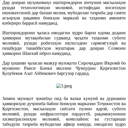
Дар доираи муҳокимаҳо иштирокдорон инчунин масъалаҳои
рушди технологияҳои молиявӣ, истифодаи воситаҳои
инноватсионӣ дар бахши молия, мубодилаи таҷриба дар самти
асъорҳои рақамии бонкҳои марказӣ ва таҳкими амнияти
кибериро баррасӣ намуданд.
Иштирокдорони ҷаласа омодагии худро барои идома додани
ҳамкории мутақобилан судманд ҷиҳати таҳкими суботи
молиявӣ, рушди робитаҳои иқтисодию сармоягузорӣ ва
пешбурди ташаббусҳои муштарак дар доираи Созмони
ҳамкории Шанхай иброз намуданд.
Дар ҳошияи ҷаласаи мазкур мулоқоти Сироҷиддин Икромӣ бо
муовини Раиси Бонки миллии Ҷумҳурии Қирғизистон
Қозубеков Азат Айбекович баргузор гардид.
Зимни мулоқот ҷонибҳо оид ба вазъи кунунӣ ва дурнамои
ҳамкориҳои дуҷониба байни бонкҳои марказии Тоҷикистон ва
Қирғизистон, масъалаҳои сиёсати пулию қарзӣ, суботи
молиявӣ, рушди инфрасохтори пардохтӣ, рақамикунонии
хизматрасониҳои молиявӣ, комплайенс ва густариши
табодули таҷриба мубодилаи афкор намуда, омодагии худро