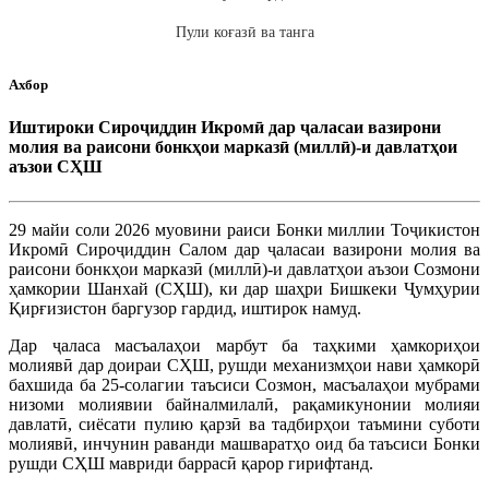
Пули коғазӣ ва танга
Ахбор
Иштироки Сироҷиддин Икромӣ дар ҷаласаи вазирони
молия ва раисони бонкҳои марказӣ (миллӣ)-и давлатҳои
аъзои СҲШ
29 майи соли 2026 муовини раиси Бонки миллии Тоҷикистон
Икромӣ Сироҷиддин Салом дар ҷаласаи вазирони молия ва
раисони бонкҳои марказӣ (миллӣ)-и давлатҳои аъзои Созмони
ҳамкории Шанхай (СҲШ), ки дар шаҳри Бишкеки Ҷумҳурии
Қирғизистон баргузор гардид, иштирок намуд.
Дар ҷаласа масъалаҳои марбут ба таҳкими ҳамкориҳои
молиявӣ дар доираи СҲШ, рушди механизмҳои нави ҳамкорӣ
бахшида ба 25-солагии таъсиси Созмон, масъалаҳои мубрами
низоми молиявии байналмилалӣ, рақамикунонии молияи
давлатӣ, сиёсати пулию қарзӣ ва тадбирҳои таъмини суботи
молиявӣ, инчунин раванди машваратҳо оид ба таъсиси Бонки
рушди СҲШ мавриди баррасӣ қарор гирифтанд.