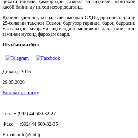
ҷиҳати идомаи ҳамкориҳои созанда ва таҳкими робитаҳои
касбӣ байни ду ниҳод изҳор доштанд.
Қобили қайд аст, ки ҷаласаи имсолаи СҲШ дар соли таҷлили
25-солагии таъсиси Созмон баргузор гардида, барои баррасии
масъалаҳои мубрами иқтисодию молиявии давлатҳои аъзо
заминаи мусоид фароҳам овард.
Шуъбаи матбуот
Диданд: 3016
29.05.2026
Возврат к списку
Тел.: + (992) 44 600-32-27
Факс: + (992) 44 600-32-35
Е-mail: info@nbt.tj