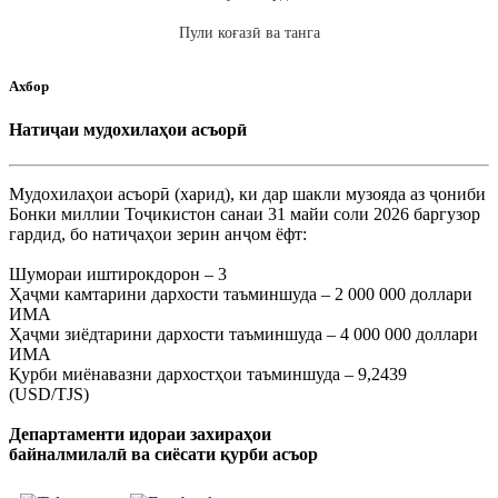
Пули коғазӣ ва танга
Ахбор
Натиҷаи мудохилаҳои асъорӣ
Мудохилаҳои асъорӣ (харид), ки дар шакли музояда аз ҷониби
Бонки миллии Тоҷикистон санаи 31 майи соли 2026 баргузор
гардид, бо натиҷаҳои зерин анҷом ёфт:
Шумораи иштирокдорон – 3
Ҳаҷми камтарини дархости таъминшуда – 2 000 000 доллари
ИМА
Ҳаҷми зиёдтарини дархости таъминшуда – 4 000 000 доллари
ИМА
Қурби миёнавазни дархостҳои таъминшуда – 9,2439
(USD/TJS)
Департаменти идораи захираҳои
байналмилалӣ ва сиёсати қурби асъор