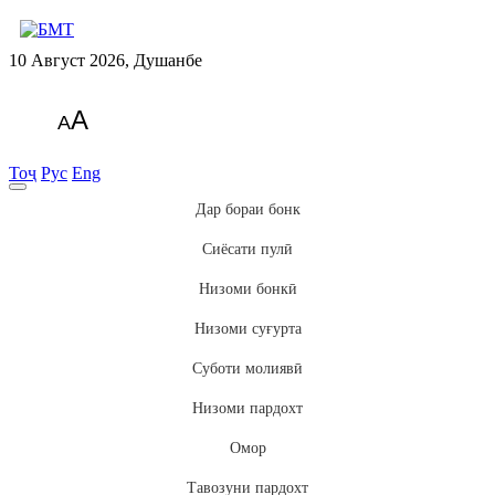
10 Август 2026, Душанбе
A
A
Тоҷ
Рус
Eng
Дар бораи бонк
Сиёсати пулӣ
Низоми бонкӣ
Низоми суғурта
Суботи молиявӣ
Низоми пардохт
Омор
Тавозуни пардохт