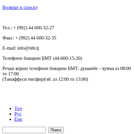
Возврат к списку
Тел.: + (992) 44 600-32-27
Факс: + (992) 44 600-32-35
Е-mail: info@nbt.tj
Телефони боварии БМТ (44-600-15-20)
Реҷаи кории телефони боварии БМТ: душанбе - ҷумъа аз 08:00
то 17:00
(Танаффуси нисфирӯзӣ: аз 12:00 то 13:00)
Тоҷ
Рус
Eng
Поиск