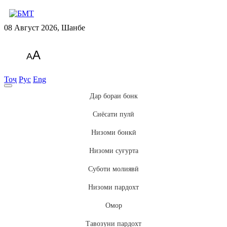
08 Август 2026, Шанбе
A
A
Тоҷ
Рус
Eng
Дар бораи бонк
Сиёсати пулӣ
Низоми бонкӣ
Низоми суғурта
Суботи молиявӣ
Низоми пардохт
Омор
Тавозуни пардохт