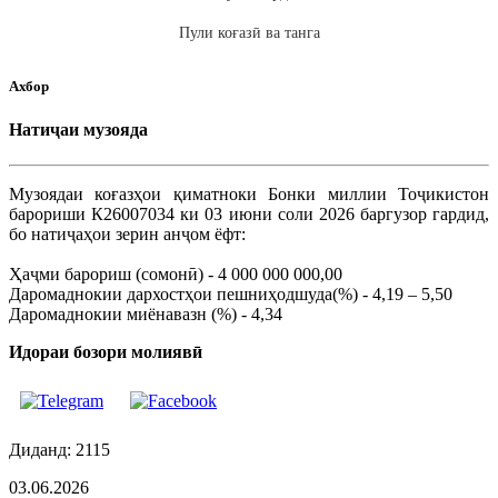
Пули коғазӣ ва танга
Ахбор
Натиҷаи музояда
Музоядаи коғазҳои қиматноки Бонки миллии Тоҷикистон
барориши К26007034 ки 03 июни соли 2026 баргузор гардид,
бо натиҷаҳои зерин анҷом ёфт:
Ҳаҷми барориш (сомонӣ) - 4 000 000 000,00
Даромаднокии дархостҳои пешниҳодшуда(%) - 4,19 – 5,50
Даромаднокии миёнавазн (%) - 4,34
Идораи бозори молиявӣ
Диданд: 2115
03.06.2026