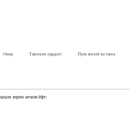
Омор
Тавозуни пардохт
Пули коғазӣ ва танга
ҷаҳои зерин анҷом ёфт: