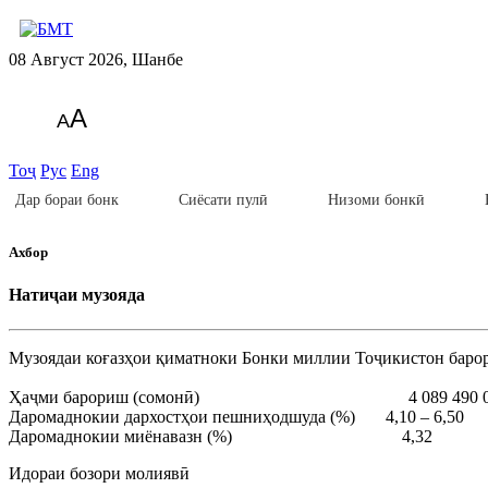
08 Август 2026, Шанбе
A
A
Тоҷ
Рус
Eng
Дар бораи бонк
Сиёсати пулӣ
Низоми бонкӣ
Ахбор
Натиҷаи музояда
Музоядаи коғазҳои қиматноки Бонки миллии Тоҷикистон барори
Ҳаҷми барориш (сомонӣ) 4 089 490 00
Даромаднокии дархостҳои пешниҳодшуда (%) 4,10 – 6,50
Даромаднокии миёнавазн (%) 4,32
Идораи бозори молиявӣ