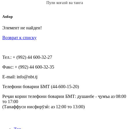
Пули коғазӣ ва танга
Ахбор
Элемент не найден!
Возврат к списку
Тел.: + (992) 44 600-32-27
Факс: + (992) 44 600-32-35
Е-mail: info@nbt.tj
Телефони боварии БМТ (44-600-15-20)
Реҷаи кории телефони боварии БМТ: душанбе - ҷумъа аз 08:00
то 17:00
(Танаффуси нисфирӯзӣ: аз 12:00 то 13:00)