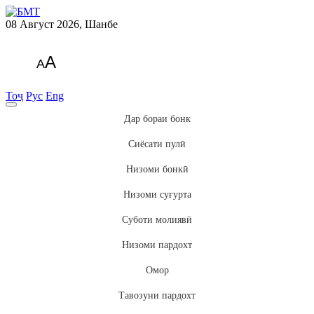
08 Август 2026, Шанбе
A
A
Тоҷ
Рус
Eng
Дар бораи бонк
Сиёсати пулӣ
Низоми бонкӣ
Низоми суғурта
Суботи молиявӣ
Низоми пардохт
Омор
Тавозуни пардохт