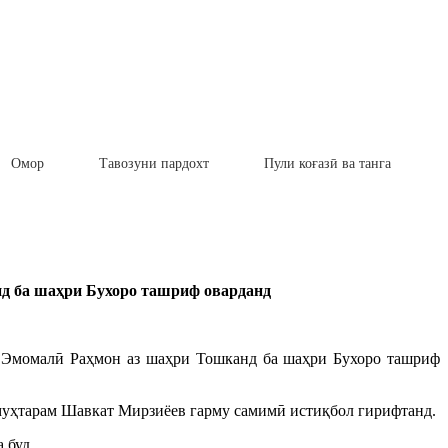
Омор
Тавозуни пардохт
Пули коғазӣ ва танга
д ба шаҳри Бухоро ташриф оварданд
м Эмомалӣ Раҳмон аз шаҳри Тошканд ба шаҳри Бухоро ташриф
уҳтарам Шавкат Мирзиёев гарму самимӣ истиқбол гирифтанд.
 буд.