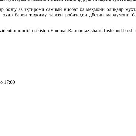
ар бозгӯ аз эҳтироми самимӣ нисбат ба меҳмони олиқадр муҳт
охир барои таҳкиму тавсеи робитаҳои дӯстии мардумони бар
о 17:00