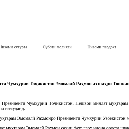
Низоми суғурта
Суботи молиявӣ
Низоми пардохт
енти Ҷумҳурии Тоҷикистон Эмомалӣ Раҳмон аз шаҳри Тошкан
он Президенти Ҷумҳурии Тоҷикистон, Пешвои миллат муҳтара
шо намуданд.
муҳтарам Эмомалӣ Раҳмонро Президенти Ҷумҳурии Узбекистон м
ат муҳтарам Эмомалӣ Раҳмон саҳни фурудгоҳ идона ороста шуда