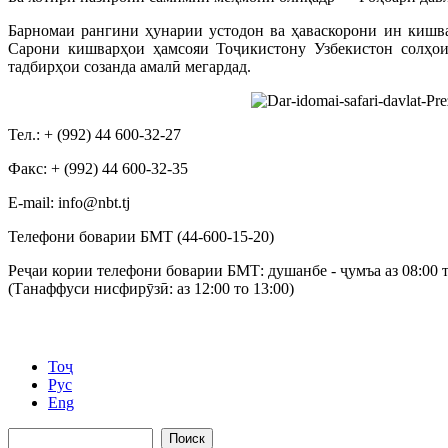
Барномаи рангини ҳунарии устодон ва ҳаваскорони ин кишв
Сарони кишварҳои ҳамсояи Тоҷикистону Узбекистон солҳои 
тадбирҳои созанда амалӣ мегардад.
Тел.: + (992) 44 600-32-27
Факс: + (992) 44 600-32-35
Е-mail: info@nbt.tj
Телефони боварии БМТ (44-600-15-20)
Реҷаи кории телефони боварии БМТ: душанбе - ҷумъа аз 08:00 т
(Танаффуси нисфирӯзӣ: аз 12:00 то 13:00)
Тоҷ
Рус
Eng
Поиск