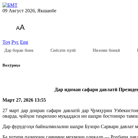
09 Август 2026, Якшанбе
A
A
Тоҷ
Рус
Eng
Дар бораи бонк
Сиёсати пулӣ
Низоми бонкӣ
Вохӯриҳо
Дар идомаи сафари давлатӣ Презид
Март 27, 2026 13:55
27 март дар доираи сафари давлатӣ дар Ҷумҳурии Узбекист
оварда, ҷойҳои таърихию муқаддаси ин шаҳри бостониро тамо
Дар фурудгоҳи байналмилалии шаҳри Бухоро Сарвари давлат 
Ба хотири пазироии самимии меҳмони олиқадр — Роҳбари давл