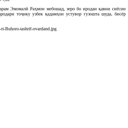
арам Эмомалӣ Раҳмон мебошад, зеро бо иродаи қавии сиёсии
одари тоҷику узбек қадамҳои устувор гузошта шуда, бисёр