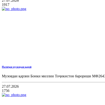
27.07.2026
1917
Натиҷаи музоядаи қарзӣ
Музоядаи қарзии Бонки миллии Тоҷикистон барориши МФ264314,
27.07.2026
1756