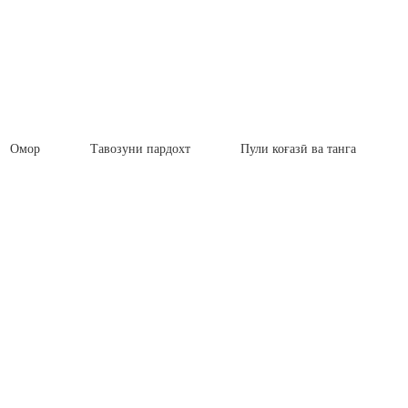
Омор
Тавозуни пардохт
Пули коғазӣ ва танга