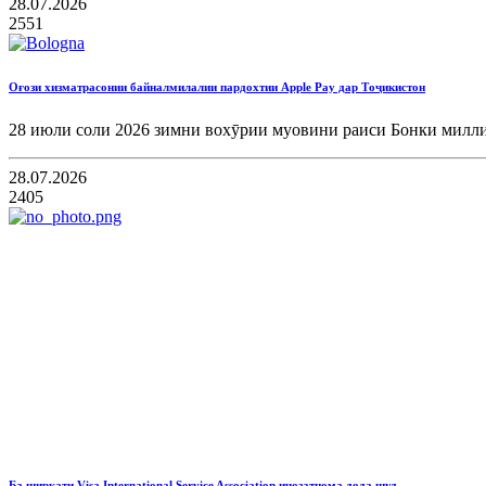
28.07.2026
2551
Оғози хизматрасонии байналмилалии пардохтии Apple Pay дар Тоҷикистон
28 июли соли 2026 зимни вохӯрии муовини раиси Бонки милли
28.07.2026
2405
Ба ширкати Visa International Service Association иҷозатнома дода шуд