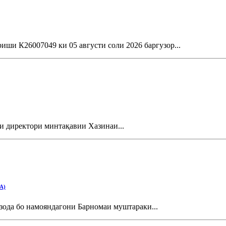
ши К26007049 ки 05 августи соли 2026 баргузор...
и директори минтақавии Хазинаи...
A)
ода бо намояндагони Барномаи муштараки...