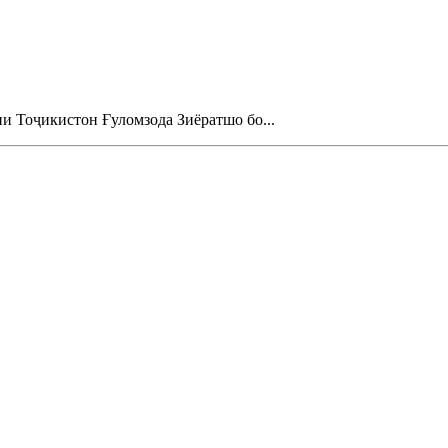
и Тоҷикистон Ғуломзода Зиёратшо бо...