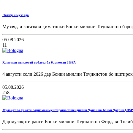
Натиҷаи музояда
Музоядаи коғазҳои қиматноки Бонки миллии Тоҷикистон барори
05.08.2026
11
Ҳамоиши иттилоотӣ вобаста ба барномаи JISPA
4 августи соли 2026 дар Бонки миллии Тоҷикистон бо иштирок
05.08.2026
258
Мулоқот бо ҳайати Барномаи муштараки стипендиявии Ҷопон ва Бонки Ҷаҳонӣ (JISP
Дар мулоқоти раиси Бонки миллии Тоҷикистон Фирдавс Толибз