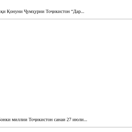
иқи Қонуни Ҷумҳурии Тоҷикистон “Дар...
Бонки миллии Тоҷикистон санаи 27 июли...