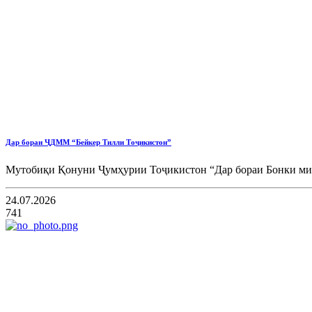
Дар бораи ҶДММ “Бейкер Тилли Тоҷикистон”
Мутобиқи Қонуни Ҷумҳурии Тоҷикистон “Дар бораи Бонки мил
24.07.2026
741