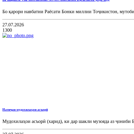
Бо қарори навбатии Раёсати Бонки миллии Тоҷикистон, мутоб
27.07.2026
1300
Натиҷаи мудохилаҳои асъорӣ
Мудохилаҳои асъорӣ (харид), ки дар шакли музояда аз ҷониби 