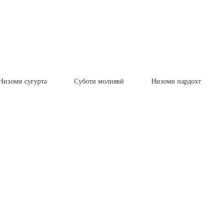
Низоми суғурта
Суботи молиявӣ
Низоми пардохт