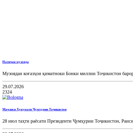
Натиҷаи музояда
Музоядаи коғазҳои қиматноки Бонки миллии Тоҷикистон барор
29.07.2026
2324
Маҷлиси Ҳукумати Ҷумҳурии Тоҷикистон
28 июл таҳти раёсати Президенти Ҷумҳурии Тоҷикистон, Раис