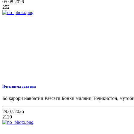
05.08.2026
252
Иҷозатнома дода шуд
Бо қарори навбатии Раёсати Бонки миллии Тоҷикистон, мутоб
29.07.2026
2120