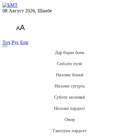
08 Август 2026, Шанбе
A
A
Тоҷ
Рус
Eng
Дар бораи бонк
Сиёсати пулӣ
Низоми бонкӣ
Низоми суғурта
Суботи молиявӣ
Низоми пардохт
Омор
Тавозуни пардохт