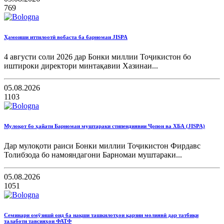
769
Ҳамоиши иттилоотӣ вобаста ба барномаи JISPA
4 августи соли 2026 дар Бонки миллии Тоҷикистон бо
иштироки директори минтақавии Хазинаи...
05.08.2026
1103
Мулоқот бо ҳайати Барномаи муштараки стипендиявии Ҷопон ва ХБА (JISPA)
Дар мулоқоти раиси Бонки миллии Тоҷикистон Фирдавс
Толибзода бо намояндагони Барномаи муштараки...
05.08.2026
1051
Семинари омӯзишӣ оид ба нақши ташкилотҳои қарзии молиявӣ дар татбиқи
талаботи тавсияҳои ФАТФ