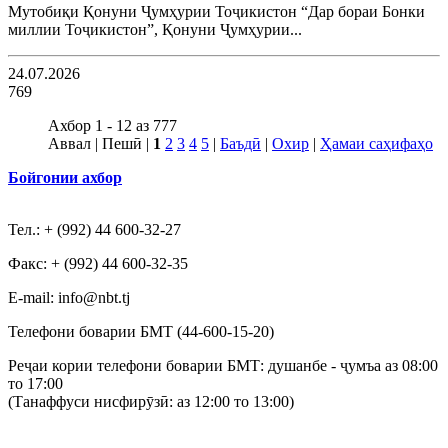
Мутобиқи Қонуни Ҷумҳурии Тоҷикистон “Дар бораи Бонки
миллии Тоҷикистон”, Қонуни Ҷумҳурии...
24.07.2026
769
Ахбор 1 - 12 аз 777
Аввал | Пешӣ |
1
2
3
4
5
|
Баъдӣ
|
Охир
|
Ҳамаи саҳифаҳо
Бойгонии ахбор
Тел.: + (992) 44 600-32-27
Факс: + (992) 44 600-32-35
Е-mail: info@nbt.tj
Телефони боварии БМТ (44-600-15-20)
Реҷаи кории телефони боварии БМТ: душанбе - ҷумъа аз 08:00
то 17:00
(Танаффуси нисфирӯзӣ: аз 12:00 то 13:00)