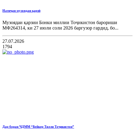
Натиҷаи музоядаи қарзӣ
Музоядаи қарзии Бонки миллии Тоҷикистон барориши
МФ264314, ки 27 июли соли 2026 баргузор гардид, бо...
27.07.2026
1794
Дар бораи ҶДММ “Бейкер Тилли Тоҷикистон”