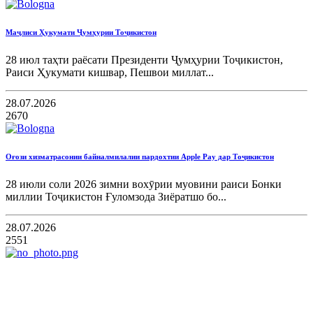
Маҷлиси Ҳукумати Ҷумҳурии Тоҷикистон
28 июл таҳти раёсати Президенти Ҷумҳурии Тоҷикистон,
Раиси Ҳукумати кишвар, Пешвои миллат...
28.07.2026
2670
Оғози хизматрасонии байналмилалии пардохтии Apple Pay дар Тоҷикистон
28 июли соли 2026 зимни вохӯрии муовини раиси Бонки
миллии Тоҷикистон Ғуломзода Зиёратшо бо...
28.07.2026
2551