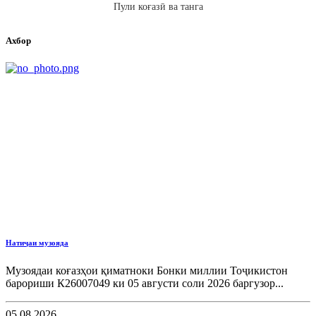
Пули коғазӣ ва танга
Ахбор
Натиҷаи музояда
Музоядаи коғазҳои қиматноки Бонки миллии Тоҷикистон
барориши К26007049 ки 05 августи соли 2026 баргузор...
05.08.2026