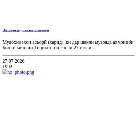
Натиҷаи мудохилаҳои асъорӣ
Мудохилаҳои асъорӣ (харид), ки дар шакли музояда аз ҷониби
Бонки миллии Тоҷикистон санаи 27 июли...
27.07.2026
1992