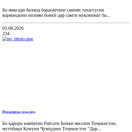
Бо мақсади баланд бардоштани савияи тахассусии
кормандони низоми бонкӣ дар самти муқовимат ба...
03.08.2026
234
Иҷозатнома дода шуд
Бо қарори навбатии Раёсати Бонки миллии Тоҷикистон,
мутобиқи Қонуни Ҷумҳурии Тоҷикистон “Дар...