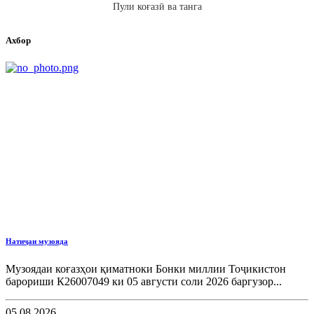
Пули коғазӣ ва танга
Ахбор
Натиҷаи музояда
Музоядаи коғазҳои қиматноки Бонки миллии Тоҷикистон
барориши К26007049 ки 05 августи соли 2026 баргузор...
05.08.2026