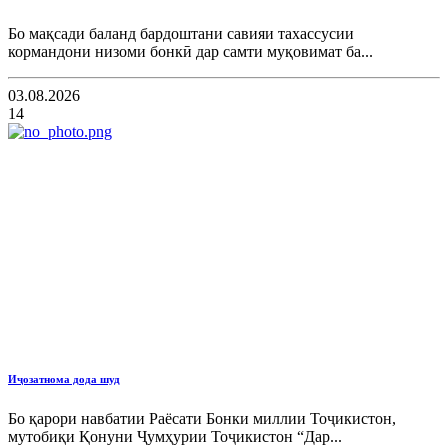
Бо мақсади баланд бардоштани савияи тахассусии
кормандони низоми бонкӣ дар самти муқовимат ба...
03.08.2026
14
Иҷозатнома дода шуд
Бо қарори навбатии Раёсати Бонки миллии Тоҷикистон,
мутобиқи Қонуни Ҷумҳурии Тоҷикистон “Дар...