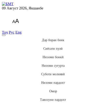
09 Август 2026, Якшанбе
A
A
Тоҷ
Рус
Eng
Дар бораи бонк
Сиёсати пулӣ
Низоми бонкӣ
Низоми суғурта
Суботи молиявӣ
Низоми пардохт
Омор
Тавозуни пардохт