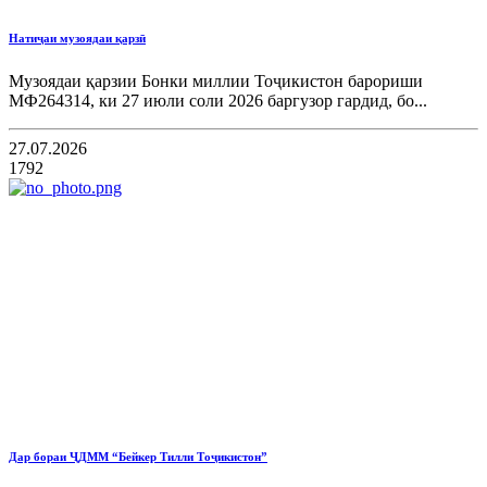
Натиҷаи музоядаи қарзӣ
Музоядаи қарзии Бонки миллии Тоҷикистон барориши
МФ264314, ки 27 июли соли 2026 баргузор гардид, бо...
27.07.2026
1792
Дар бораи ҶДММ “Бейкер Тилли Тоҷикистон”