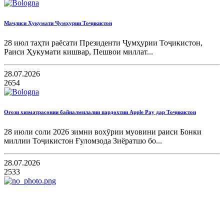
Маҷлиси Ҳукумати Ҷумҳурии Тоҷикистон
28 июл таҳти раёсати Президенти Ҷумҳурии Тоҷикистон,
Раиси Ҳукумати кишвар, Пешвои миллат...
28.07.2026
2654
Оғози хизматрасонии байналмилалии пардохтии Apple Pay дар Тоҷикистон
28 июли соли 2026 зимни вохӯрии муовини раиси Бонки
миллии Тоҷикистон Ғуломзода Зиёратшо бо...
28.07.2026
2533