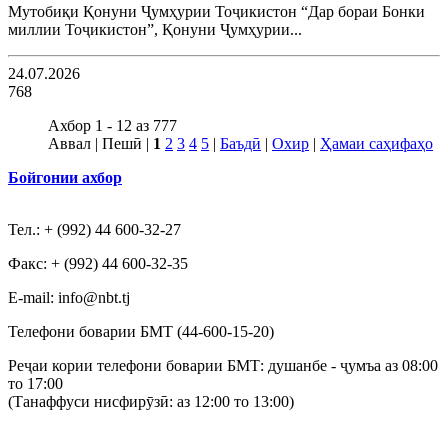
Мутобиқи Қонуни Ҷумҳурии Тоҷикистон “Дар бораи Бонки
миллии Тоҷикистон”, Қонуни Ҷумҳурии...
24.07.2026
768
Ахбор 1 - 12 аз 777
Аввал | Пешӣ |
1
2
3
4
5
|
Баъдӣ
|
Охир
|
Ҳамаи саҳифаҳо
Бойгонии ахбор
Тел.: + (992) 44 600-32-27
Факс: + (992) 44 600-32-35
Е-mail: info@nbt.tj
Телефони боварии БМТ (44-600-15-20)
Реҷаи кории телефони боварии БМТ: душанбе - ҷумъа аз 08:00
то 17:00
(Танаффуси нисфирӯзӣ: аз 12:00 то 13:00)