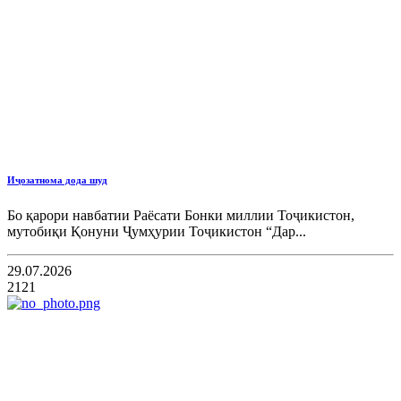
Иҷозатнома дода шуд
Бо қарори навбатии Раёсати Бонки миллии Тоҷикистон,
мутобиқи Қонуни Ҷумҳурии Тоҷикистон “Дар...
29.07.2026
2121