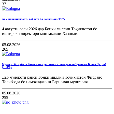
37
Ҳамоиши иттилоотӣ вобаста ба барномаи JISPA
4 августи соли 2026 дар Бонки миллии Тоҷикистон бо
иштироки директори минтақавии Хазинаи...
05.08.2026
265
Мулоқот бо ҳайати Барномаи муштараки стипендиявии Ҷопон ва Бонки Ҷаҳонӣ
(JISPA)
Дар мулоқоти раиси Бонки миллии Тоҷикистон Фирдавс
Толибзода бо намояндагони Барномаи муштараки...
05.08.2026
255