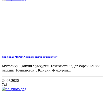
Дар бораи ҶДММ “Бейкер Тилли Тоҷикистон”
Мутобиқи Қонуни Ҷумҳурии Тоҷикистон “Дар бораи Бонки
миллии Тоҷикистон”, Қонуни Ҷумҳурии...
24.07.2026
741