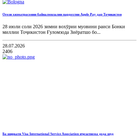
Оғози хизматрасонии байналмилалии пардохтии Apple Pay дар Тоҷикистон
28 июли соли 2026 зимни вохӯрии муовини раиси Бонки
миллии Тоҷикистон Ғуломзода Зиёратшо бо...
28.07.2026
2406
Ба ширкати Visa International Service Association иҷозатнома дода шуд