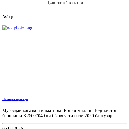
Пули коғазӣ ва танга
Ахбор
Натиҷаи музояда
Музоядаи коғазҳои қиматноки Бонки миллии Тоҷикистон
барориши К26007049 ки 05 августи соли 2026 баргузор...
05.08.2026