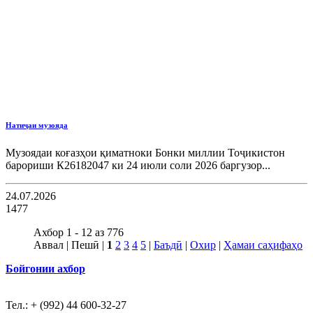
Натиҷаи музояда
Музоядаи коғазҳои қиматноки Бонки миллии Тоҷикистон
барориши К26182047 ки 24 июли соли 2026 баргузор...
24.07.2026
1477
Ахбор 1 - 12 аз 776
Аввал | Пешӣ |
1
2
3
4
5
|
Баъдӣ
|
Охир
|
Ҳамаи саҳифаҳо
Бойгонии ахбор
Тел.: + (992) 44 600-32-27