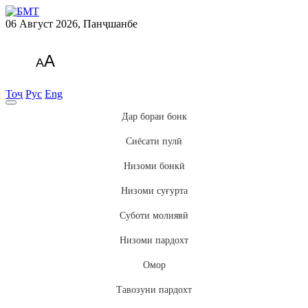
06 Август 2026, Панҷшанбе
A
A
Тоҷ
Рус
Eng
Дар бораи бонк
Сиёсати пулӣ
Низоми бонкӣ
Низоми суғурта
Суботи молиявӣ
Низоми пардохт
Омор
Тавозуни пардохт