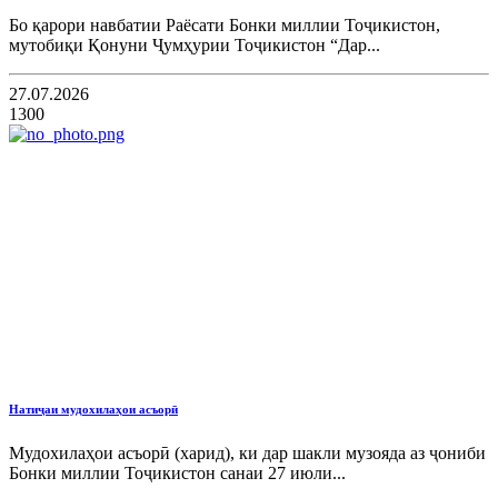
Бо қарори навбатии Раёсати Бонки миллии Тоҷикистон,
мутобиқи Қонуни Ҷумҳурии Тоҷикистон “Дар...
27.07.2026
1300
Натиҷаи мудохилаҳои асъорӣ
Мудохилаҳои асъорӣ (харид), ки дар шакли музояда аз ҷониби
Бонки миллии Тоҷикистон санаи 27 июли...