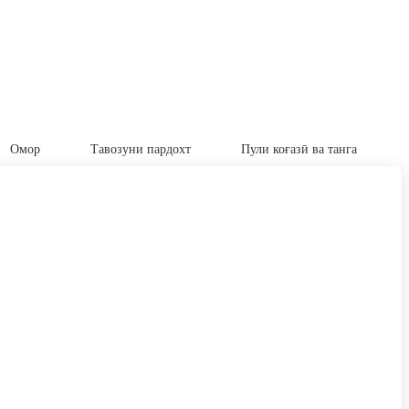
Омор
Тавозуни пардохт
Пули коғазӣ ва танга