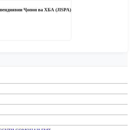
пендиявии Ҷопон ва ХБА (JISPA)