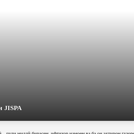
и JISPA
рӣ – пули миллӣ бирасем, ифтихор намоем ва ба он эҳтиром гузор