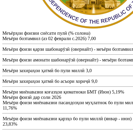
Меъёрҳои фоизии сиёсати пулӣ (% солона)
Меъёри бозтамвил (аз 02 феврали с.2026)
7,00
Меъёри фоизи қарзи шабонарӯзӣ (овернайт) - меъёри бозтамви
Меъёри фоизи амонати шабонарӯзӣ (овернайт) - меъёри бозтам
Меъёри захираҳои ҳатмӣ бо пули миллӣ
3,0
Меъёри захираҳои ҳатмӣ бо асъори хориҷӣ
9,0
Меъёри миёнавазни коғазҳои қиматноки БМТ (Июн)
5,19%
Меъёри фоизӣ дар соли 2026
Меъёри фоизи миёнавазни пасандозҳои муҳлатнок бо пули милл
11,76%
Меъёри фоизи миёнавазни қарзҳо бо пули миллӣ (январ - июн)
23,83%