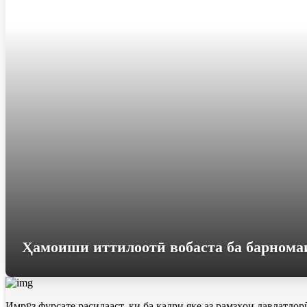
Ҳамоиши иттилоотӣ вобаста ба барнома
Имрӯз фурсате расидааст, ки ба қадри яке аз рамзҳои давлатдо