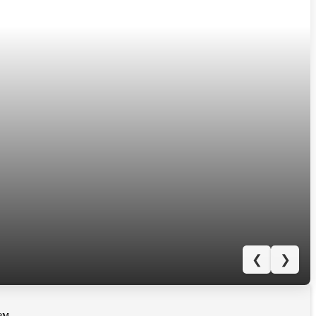
❮
❯
ем.