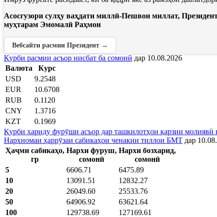
Асосгузори сулҳу ваҳдати миллӣ-Пешвои миллат, Президен
муҳтарам Эмомалӣ Раҳмон
Вебсайти расмии Президент →
Қурби расмии асъор нисбат ба сомонӣ
дар 10.08.2026
Валюта
Курс
USD
9.2548
EUR
10.6708
RUB
0.1120
CNY
1.3716
KZT
0.1969
Қурби хариду фурӯши асъор дар ташкилотҳои қарзии молиявӣ 
Нархномаи ҳаррӯзаи сабикаҳои ченакии тиллои БМТ
дар 10.08
Ҳаҷми сабикаҳо,
Нархи фуруш,
Нархи бозхарид,
гр
сомонӣ
сомонӣ
5
6606.71
6475.89
10
13091.51
12832.27
20
26049.60
25533.76
50
64906.92
63621.64
100
129738.69
127169.61