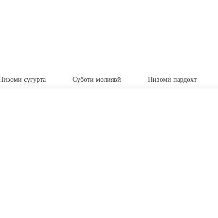
Низоми суғурта
Суботи молиявӣ
Низоми пардохт