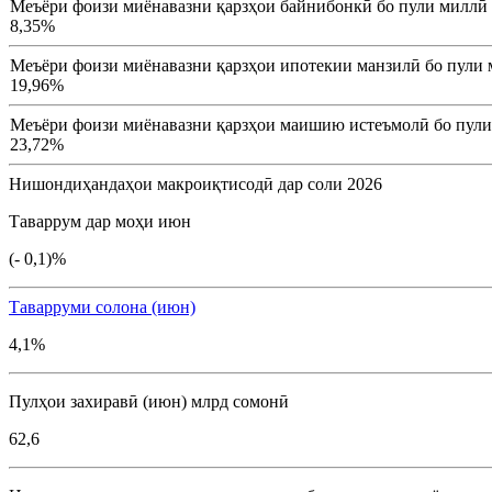
Меъёри фоизи миёнавазни қарзҳои байнибонкӣ бо пули миллӣ
8,35%
Меъёри фоизи миёнавазни қарзҳои ипотекии манзилӣ бо пули 
19,96%
Меъёри фоизи миёнавазни қарзҳои маишию истеъмолӣ бо пули
23,72%
Нишондиҳандаҳои макроиқтисодӣ дар соли 2026
Таваррум дар моҳи июн
(- 0,1)%
Таварруми солона (июн)
4,1%
Пулҳои захиравӣ (июн) млрд сомонӣ
62,6