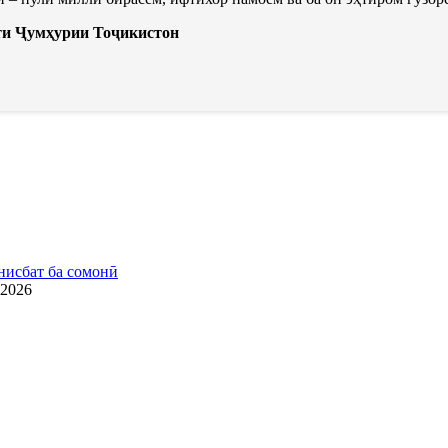
ти Ҷумҳурии Тоҷикистон
нисбат ба сомонӣ
.2026