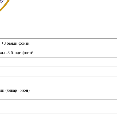
л +3 банди фоизӣ
вил -3 банди фоизӣ
ӣ (январ - июн)