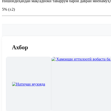
Нишондиҳандаи мақсадноки таваррум барои давраи миёнамуҳ
5% (±2)
Ахбор