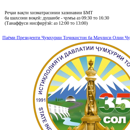
Реҷаи вақти хизматрасонии хазинавии БМТ
ба шахсони воқеӣ: душанбе - ҷумъа аз 09:30 то 16:30
(Танаффуси нисфирӯзӣ: аз 12:00 то 13:00)
Паёми Президенти Ҷумҳурии Тоҷикистон ба Маҷлиси Олии Ҷ