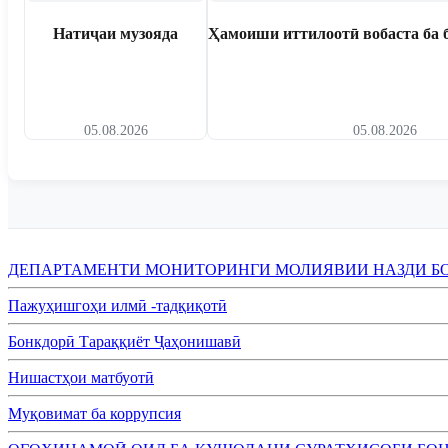
Натиҷаи музояда
Ҳамоиши иттилоотӣ вобаста ба 
05.08.2026
05.08.2026
ДЕПАРТАМЕНТИ МОНИТОРИНГИ МОЛИЯВИИ НАЗДИ Б
Пажуҳишгоҳи илмӣ -тадқиқотӣ
Бонкдорӣ Тараққиёт Ҷаҳонишавӣ
Нишастҳои матбуотӣ
Муқовимат ба коррупсия